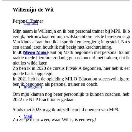
Willemijn de Wit
Personal Trainer
Contact
Mijn naam is Willemijn en ik ben personal trainer bij MP9. Ik b
eerlijk, betrouwbaar en mijn wilskracht om iets te bereiken is gro
Van kinds af aan ben ik al sportief en leergierig in gesteld. Nu s
een aantal jaren houdt ik mij bezig met krachttraining.
In 2019 ben ik als klant bij Mark begonnen met personal training
Menu
Menu
raakte mede hierdoor zodanig gepassioneerd met trainen, dat ik 
niet los wilde laten.
Zo ben ik in 2020 de cursus Fitvak A begonnen, hier heb ik een
goede basis opgelegd.
In 2021 heb ik de opleiding MILO Education succesvol afgeron
ben ik begonnen als personal trainer en coach.
Instagram
Om mijn klanten nog beter persoonlijk te kunnen coachen, heb i
2022 de NLP Practitioner gedaan.
Sinds mei 2023 mag ik mijzelf teamlid noemen van MP9.
Mail
Zo zie je maar weer, waar Wil is, is een weg!