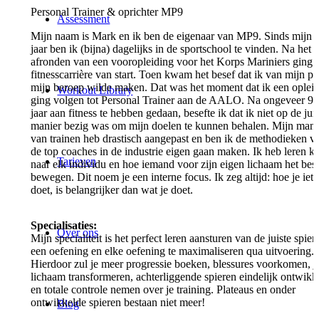
Personal Trainer & oprichter MP9
Assessment
Mijn naam is Mark en ik ben de eigenaar van MP9. Sinds mijn 
jaar ben ik (bijna) dagelijks in de sportschool te vinden. Na het
afronden van een vooropleiding voor het Korps Mariniers ging 
fitnesscarrière van start. Toen kwam het besef dat ik van mijn pa
mijn beroep wilde maken. Dat was het moment dat ik een oplei
Workout Library
ging volgen tot Personal Trainer aan de AALO. Na ongeveer 9,
jaar aan fitness te hebben gedaan, besefte ik dat ik niet op de juis
manier bezig was om mijn doelen te kunnen behalen. Mijn mani
van trainen heb drastisch aangepast en ben ik de methodieken v
de top coaches in de industrie eigen gaan maken. Ik heb leren ki
Tarieven
naar elk individu en hoe iemand voor zijn eigen lichaam het bes
bewegen. Dit noem je een interne focus. Ik zeg altijd: hoe je iets
doet, is belangrijker dan wat je doet.
Specialisaties:
Over ons
Mijn specialiteit is het perfect leren aansturen van de juiste spier
een oefening en elke oefening te maximaliseren qua uitvoering.
Hierdoor zul je meer progressie boeken, blessures voorkomen, j
lichaam transformeren, achterliggende spieren eindelijk ontwikk
en totale controle nemen over je training. Plateaus en onder
ontwikkelde spieren bestaan niet meer!
Blog